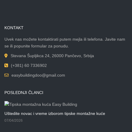
KONTAKT
Uvek nas možete kontaktirati putem mejla ili telefona. Javite nam
se ili popunite formular za ponudu.
Stevana Šupljikca 24, 26000 Pančevo, Srbija
(+381) 60 7336902
easybuildingdoo@gmail.com
POSLEDNJI ČLANCI
Uštedite novac i vreme izborom tipske montažne kuće
07/04/2026